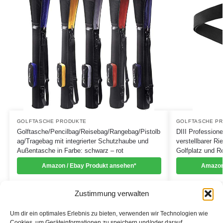
GOLFTASCHE PRODUKTE
GOLFTASCHE P
Golftasche/Pencilbag/Reisebag/Rangebag/Pistolb
DIII Profession
ag/Tragebag mit integrierter Schutzhaube und
verstellbarer Ri
Außentasche in Farbe: schwarz – rot
Golfplatz und R
Amazon / Ebay Produkt ansehen*
Amazon
Zustimmung verwalten
Um dir ein optimales Erlebnis zu bieten, verwenden wir Technologien wie
Cookies, um Geräteinformationen zu speichern und/oder darauf