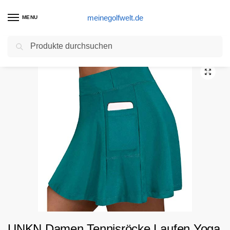
meinegolfwelt.de
MENU
Suchen
Start
Golftasche Produkte
UNKN Damen Tennisröcke Laufen Yoga Innenshorts Elastische Sport Golf Taschen Röcke Gr. XX-Large, grün
/
/
UNKN Damen Tennisröcke Laufen Yoga