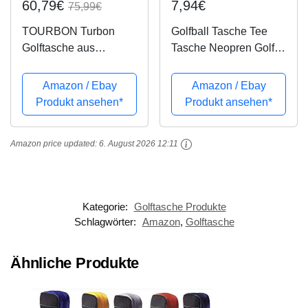
60,79€
7,94€
75,99€
TOURBON Turbon
Golfball Tasche Tee
Golftasche aus
Tasche Neopren Golf
Segeltuch, leicht, für
Ball Tasche Halter Clip
Herren und Damen,
Utility Pouch mit Tees,
Amazon / Ebay
Amazon / Ebay
Grün
Golf Tees Halter
Produkt ansehen*
Produkt ansehen*
Tragetasche
Tragetasche Gürtel
Amazon price updated:
6. August 2026 12:11
Tasche Sport Golf...
Kategorie:
Golftasche Produkte
Schlagwörter:
Amazon
,
Golftasche
Ähnliche Produkte