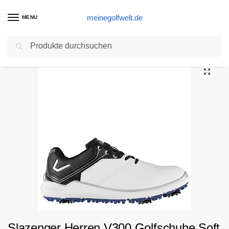
meinegolfwelt.de
MENU
Suchen
Start
Golfschuhe Produkte
Slazenger Herren V300 Golfschuhe Soft Spikes Weiß 43
/
/
Slazenger Herren V300 Golfschuhe Soft