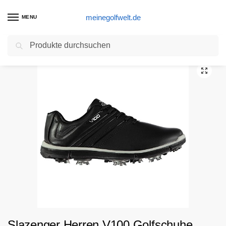
meinegolfwelt.de
MENU
Suchen
Start
Golfschuhe Produkte
Slazenger Herren V100 Golfschuhe Dynamic Cleats Schwarz 47
/
/
Slazenger Herren V100 Golfschuhe