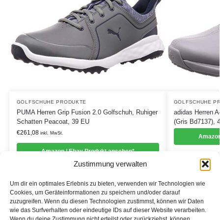
GOLFSCHUHE PRODUKTE
GOLFSCHUHE P
PUMA Herren Grip Fusion 2.0 Golfschuh, Ruhiger
adidas Herren A
Schatten Peacoat, 39 EU
(Gris Bd7137), 
€
261,08
inkl. MwSt.
Amazon
Amazon / Ebay Produkt ansehen*
Zustimmung verwalten
Um dir ein optimales Erlebnis zu bieten, verwenden wir Technologien wie
Cookies, um Geräteinformationen zu speichern und/oder darauf
zuzugreifen. Wenn du diesen Technologien zustimmst, können wir Daten
Informationen
wie das Surfverhalten oder eindeutige IDs auf dieser Website verarbeiten.
Wenn du deine Zustimmung nicht erteilst oder zurückziehst, können