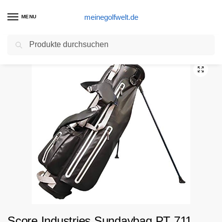
meinegolfwelt.de
MENU
Suchen
Start
Golftasche Produkte
Score Industries Sundaybag PT 711 Black
/
/
Score Industries Sundaybag PT 711