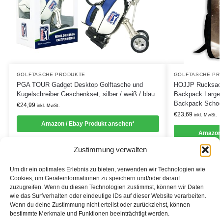
GOLFTASCHE PRODUKTE
GOLFTASCHE P
PGA TOUR Gadget Desktop Golftasche und
HOJJP Rucksack
Kugelschreiber Geschenkset, silber / weiß / blau
Backpack Large 
Backpack Scho
€
24,99
inkl. MwSt.
€
23,69
inkl. MwSt.
Amazon / Ebay Produkt ansehen*
Amazon
Zustimmung verwalten
Um dir ein optimales Erlebnis zu bieten, verwenden wir Technologien wie
Cookies, um Geräteinformationen zu speichern und/oder darauf
zuzugreifen. Wenn du diesen Technologien zustimmst, können wir Daten
Informationen
wie das Surfverhalten oder eindeutige IDs auf dieser Website verarbeiten.
Wenn du deine Zustimmung nicht erteilst oder zurückziehst, können
Datenschutzerklärung
bestimmte Merkmale und Funktionen beeinträchtigt werden.