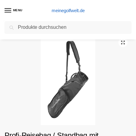
meinegolfwelt.de
MENU
Suchen
Start
Golftasche Produkte
Profi-Reisebag / Standbag mit automatischen Klappfüssen, gepolstertem Kopfteil und Tragegurt (Durchmesser 5″ – optimal für die Reise)
/
/
Profi-Reisebag / Standbag mit