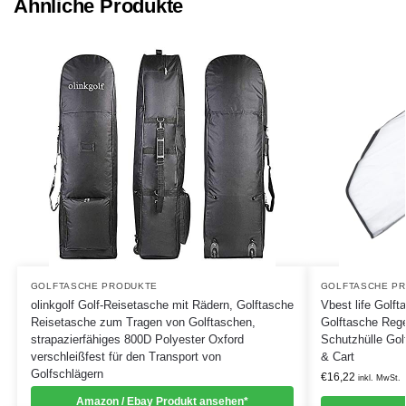
Ähnliche Produkte
GOLFTASCHE PRODUKTE
GOLFTASCHE P
olinkgolf Golf-Reisetasche mit Rädern, Golftasche
Vbest life Golft
Reisetasche zum Tragen von Golftaschen,
Golftasche Reg
strapazierfähiges 800D Polyester Oxford
Schutzhülle Golf
verschleißfest für den Transport von
& Cart
Golfschlägern
€
16,22
inkl. MwSt.
Amazon / Ebay Produkt ansehen*