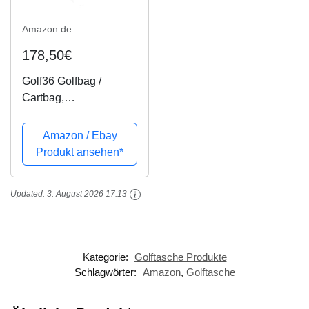
Amazon.de
178,50€
Golf36 Golfbag /
Cartbag,
Leopardenmuster
(Leobag),
Amazon / Ebay
schwarz/braun,
Produkt ansehen*
Leoparden-Optik , 100-
AB90LEOBR
Updated:
3. August 2026 17:13
Kategorie:
Golftasche Produkte
Schlagwörter:
Amazon
,
Golftasche