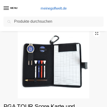
meinegolfwelt.de
MENU
Suchen
Start
Golftasche Produkte
PGA TOUR Score Karte und Zubehörtasche aus echtem Leder , schwarz
/
/
PGA TOUR Score Karte und