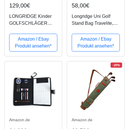
129,00€
58,00€
LONGRIDGE Kinder
Longridge Uni Golf
GOLFSCHLÄGER
Stand Bag Travelite,
JUNIOR Challenger
Schwarz / Silber,
Set Kinder 5
Bas5Tbs
Amazon / Ebay
Amazon / Ebay
SCHLÄGER Alter 8+,
Produkt ansehen*
Produkt ansehen*
ORANGE/SCHWARZ,
RH
-20%
Amazon.de
Amazon.de