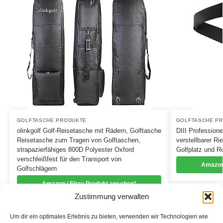
GOLFTASCHE PRODUKTE
GOLFTASCHE P
olinkgolf Golf-Reisetasche mit Rädern, Golftasche
DIII Profession
Reisetasche zum Tragen von Golftaschen,
verstellbarer Ri
strapazierfähiges 800D Polyester Oxford
Golfplatz und R
verschleißfest für den Transport von
Amazon
Golfschlägern
Amazon / Ebay Produkt ansehen*
Zustimmung verwalten
Um dir ein optimales Erlebnis zu bieten, verwenden wir Technologien wie