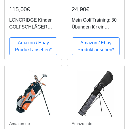
115,00€
24,90€
LONGRIDGE Kinder
Mein Golf Training: 30
GOLFSCHLÄGER
Übungen für ein
JUNIOR Challenger
effektives Training |
Set Kinder 4
Booklet mit Drills für
Amazon / Ebay
Amazon / Ebay
SCHLÄGER Alter 4+,
das Golf-Bag
Produkt ansehen*
Produkt ansehen*
GELB/SCHWARZ, RH
Amazon.de
Amazon.de