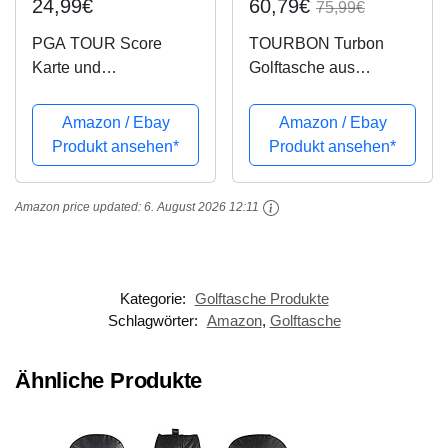
24,99€
60,79€
75,99€
PGA TOUR Score
TOURBON Turbon
Karte und
Golftasche aus
Zubehörtasche aus
Segeltuch, leicht, für
echtem Leder ,
Herren und Damen,
Amazon / Ebay
Amazon / Ebay
schwarz
Grün
Produkt ansehen*
Produkt ansehen*
Amazon price updated:
6. August 2026 12:11
Kategorie:
Golftasche Produkte
Schlagwörter:
Amazon
,
Golftasche
Ähnliche Produkte