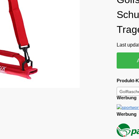
Schu
Trag
Last upda
Produkt-K
Golftasch
Werbung
Werbung