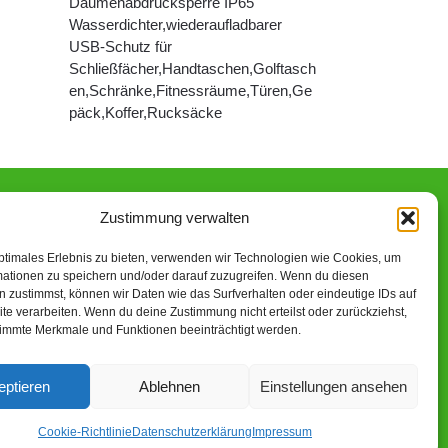
Daumenabdrucksperre IP65
Wasserdichter,wiederaufladbarer
USB-Schutz für
Schließfächer,Handtaschen,Golftasch
en,Schränke,Fitnessräume,Türen,Ge
päck,Koffer,Rucksäcke
Zustimmung verwalten
n-Partner verdiene ich an qualifizierten Käufen.
ptimales Erlebnis zu bieten, verwenden wir Technologien wie Cookies, um
mationen zu speichern und/oder darauf zuzugreifen. Wenn du diesen
 zustimmst, können wir Daten wie das Surfverhalten oder eindeutige IDs auf
te verarbeiten. Wenn du deine Zustimmung nicht erteilst oder zurückziehst,
immte Merkmale und Funktionen beeinträchtigt werden.
eptieren
Ablehnen
Einstellungen ansehen
2023 – Alle Rechte vorbehalten.
Cookie-Richtlinie
Datenschutzerklärung
Impressum