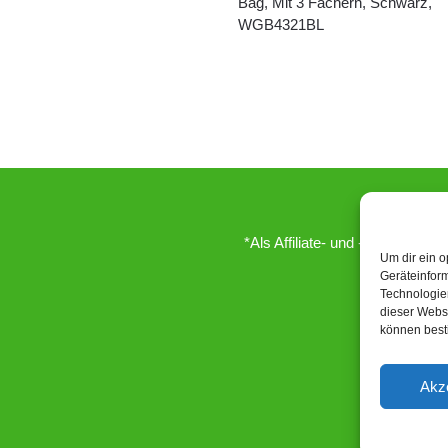
Bag, Mit 3 Fächern, Schwarz,
WGB4321BL
*Als Affiliate- und -Ebay/Amazo
Um dir ein o
Geräteinfor
Technologien
dieser Websi
können best
Akz