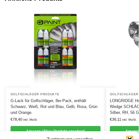
GOLFSCHLÄGER PRODUKTE
GOLFSCHLÄGER
G-Lack für Golfschläger, 8er-Pack, enthält
LONGRIDGE He
Schwarz, Weiß, Rot und Blau, Gelb, Rosa, Grün
Wedge SCHLÄG
und Orange.
Silber, RH, 56 
€
78,40
€
36,11
inkl. MwSt.
inkl. MwSt.
Amazon / Ebay Produkt ansehen*
Amazon