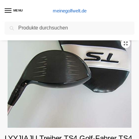
meinegolfwelt.de
MENU
Suchen
Start
Golfschläger Produkte
LYYJIAJU Treiber TS4 Golf-Fahrer TS4 Golfschläger 9.5/10.5 Grad kurokage 55 Graphitwelle mit Kopfdeckel (Color : 9.5 Degree Flex SR)
/
/
LYYJIAJU Treiber TS4 Golf-Fahrer TS4