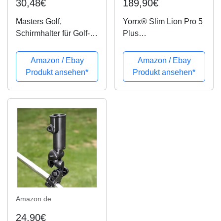
30,48€
189,90€
Masters Golf,
Yorrx® Slim Lion Pro 5
Schirmhalter für Golf-
Plus
Trolley/Cart, TRA0016
Golftrolley/Golfwagen/
Golf Cart;
Amazon / Ebay
Amazon / Ebay
inkl.Regenschirmhalter,
Produkt ansehen*
Produkt ansehen*
Mattentee & 3xStk.
Babe8 Golfballset
(Limited Edition)
Amazon.de
24,90€