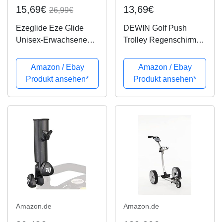
15,69€
13,69€
26,99€
Ezeglide Eze Glide
DEWIN Golf Push
Unisex-Erwachsene
Trolley Regenschirm
Golf Zubehör Multi Fit
Halter Verstellbar
RegenschirmHalter,
Universal Schwarz
Amazon / Ebay
Amazon / Ebay
Schwarz
Kunststoffständer Push
Produkt ansehen*
Produkt ansehen*
Pull Fahrradwagen
Amazon.de
Amazon.de