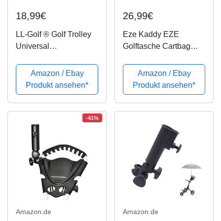
18,99€
26,99€
LL-Golf ® Golf Trolley
Eze Kaddy EZE
Universal
Golftasche Cartbag
Schirmhalter/Regensch
Regenschirmhalter,
irmhalter/Sonnenschir
Schwarz
Amazon / Ebay
Amazon / Ebay
mhalter/Halterung/Umb
Produkt ansehen*
Produkt ansehen*
rella Holder
-41%
Amazon.de
Amazon.de