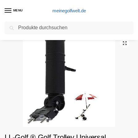
meinegolfwelt.de
MENU
Suchen
Start
Golftrolley Produkte
LL-Golf ® Golf Trolley Universal Schirmhalter/Regenschirmhalter/Sonnenschirmhalter/Halterung/Umbrella Holder
/
/
LL-Golf ® Golf Trolley Universal