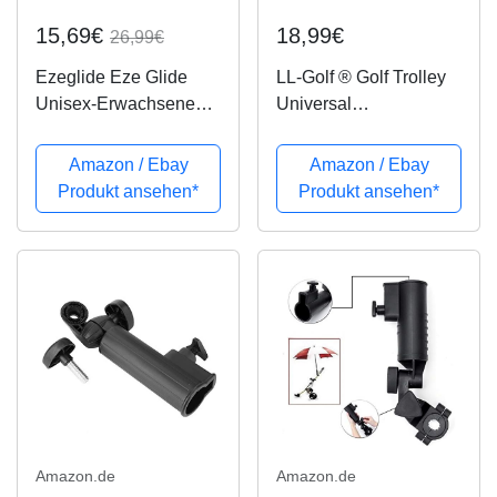
15,69€
18,99€
26,99€
Ezeglide Eze Glide
LL-Golf ® Golf Trolley
Unisex-Erwachsene
Universal
Golf Zubehör Multi Fit
Schirmhalter/Regensch
RegenschirmHalter,
irmhalter/Sonnenschir
Amazon / Ebay
Amazon / Ebay
Schwarz
mhalter/Halterung/Umb
Produkt ansehen*
Produkt ansehen*
rella Holder
Amazon.de
Amazon.de