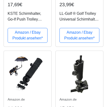
17,69€
23,99€
KSTE Schirmhalter,
LL-Golf ® Golf Trolley
Go-lf Push Trolley
Universal Schirmhalter
Schirmhalter
V2 mit 3
Kunststoffständer Pull
Distanzelementen zum
Amazon / Ebay
Amazon / Ebay
Bike Cart Black
Befestigen
Produkt ansehen*
Produkt ansehen*
Universal
(2,5/3,0/3,5cm) / mit 2
verstellbaren
Gelenken/Halter/Umbr
ella Holder
Amazon.de
Amazon.de