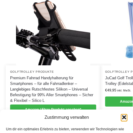
GOLFTROLLEY PRODUKTE
GOLFTROLLEY 
Premium Fahrrad Handyhalterung für
JuCad Golf Troll
Smartphones – für alle Fahrradlenker –
Trolley (Edelsta
Langlebiges Rutschfestes Silikon – Universal
€
49,95
inkl. MwSt.
Befestigung für 99% Aller Smartphones – Sicher
& Flexibel – Silico L
Amazon
Amazon / Ebay Produkt ansehen*
Zustimmung verwalten
Um dir ein optimales Erlebnis zu bieten, verwenden wir Technologien wie