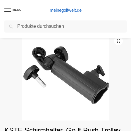
meinegolfwelt.de
MENU
Suchen
Start
Golftrolley Produkte
KSTE Schirmhalter, Go-lf Push Trolley Schirmhalter Kunststoffständer Pull Bike Cart Black Universal
/
/
KSTE Schirmhalter, Go-lf Push Trolley