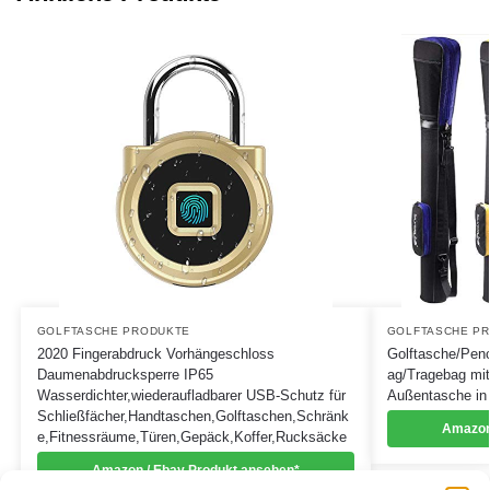
GOLFTASCHE PRODUKTE
GOLFTASCHE P
2020 Fingerabdruck Vorhängeschloss
Golftasche/Penc
Daumenabdrucksperre IP65
ag/Tragebag mit
Wasserdichter,wiederaufladbarer USB-Schutz für
Außentasche in 
Schließfächer,Handtaschen,Golftaschen,Schränk
Amazon
e,Fitnessräume,Türen,Gepäck,Koffer,Rucksäcke
Amazon / Ebay Produkt ansehen*