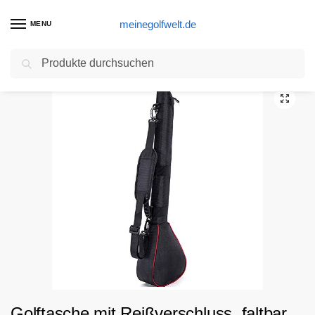
meinegolfwelt.de
MENU
Suchen
Start
Golftasche Produkte
Golftasche mit Reißverschluss, faltbar, staubdicht, einfach zu verstauen, wasserdicht, für Golfschläger, Driving Range Mini Course Training Practice Golf Bag
/
/
Golftasche mit Reißverschluss, faltbar,