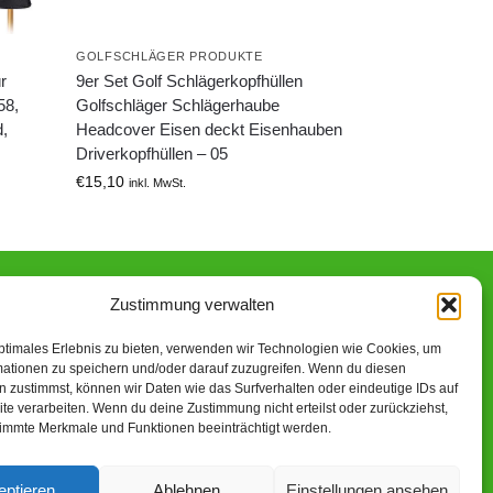
GOLFSCHLÄGER PRODUKTE
r
9er Set Golf Schlägerkopfhüllen
58,
Golfschläger Schlägerhaube
d,
Headcover Eisen deckt Eisenhauben
Driverkopfhüllen – 05
€
15,10
inkl. MwSt.
Zustimmung verwalten
n-Partner verdiene ich an qualifizierten Käufen.
ptimales Erlebnis zu bieten, verwenden wir Technologien wie Cookies, um
mationen zu speichern und/oder darauf zuzugreifen. Wenn du diesen
 zustimmst, können wir Daten wie das Surfverhalten oder eindeutige IDs auf
te verarbeiten. Wenn du deine Zustimmung nicht erteilst oder zurückziehst,
immte Merkmale und Funktionen beeinträchtigt werden.
eptieren
Ablehnen
Einstellungen ansehen