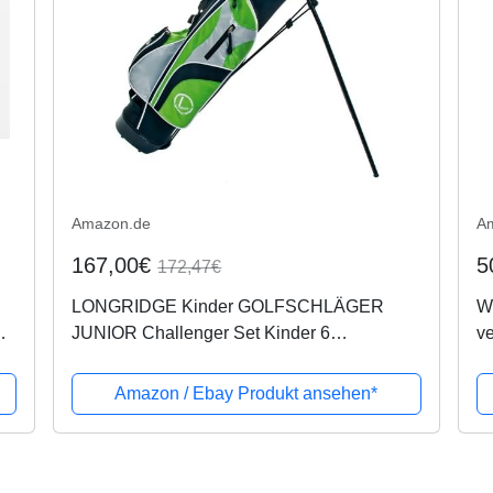
Amazon.de
A
167,00€
5
172,47€
LONGRIDGE Kinder GOLFSCHLÄGER
Wi
JUNIOR Challenger Set Kinder 6
ve
SCHLÄGER Alter 12+, GRÜN/SCHWARZ,
D
RH
w
Amazon / Ebay Produkt ansehen*