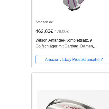
Amazon.de
462,63€
479,00€
Wilson Anfänger-Komplettsatz, 9
Golfschläger mit Cartbag, Damen,
Rechtshand, Stretch XL, weiß/grau/violett,
WGG157554
Amazon / Ebay Produkt ansehen*