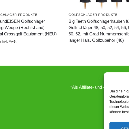
CHLÄGER PRODUKTE
GOLFSCHLÄGER PRODUKTE
ndEISEN Golfschläger
Big Teeth Golfschlägerhauben fü
ing Wedge (Rechtshand) –
Golfschläger 48, 50, 52, 54, 56, 
nal Crossgolf Equipment (NEU)
60, 62, mit Grad Nummernschil
langer Hals, Golfzubehör (48)
5
inkl. MwSt.
*Als Affiliate- und -Ebay/Amazo
Um dir ein o
Geräteinfor
Technologien
dieser Websi
können best
Akz