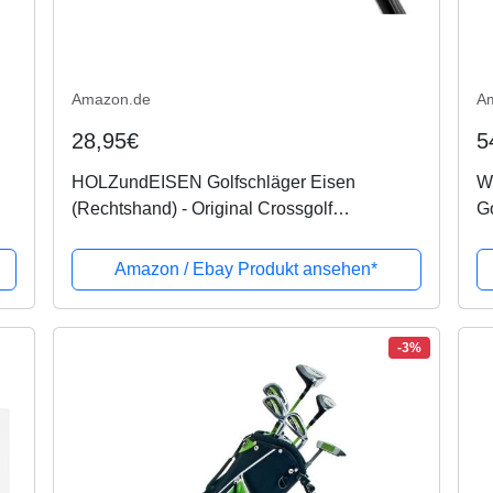
Amazon.de
A
28,95€
5
HOLZundEISEN Golfschläger Eisen
Wi
(Rechtshand) - Original Crossgolf
Go
Equipment (NEU)
Li
W
Amazon / Ebay Produkt ansehen*
-3%