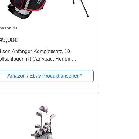
mazon.de
49,00€
lson Anfänger-Komplettsatz, 10
lfschläger mit Carrybag, Herren,
nkshand, Stretch XL, schwarz/grau/rot,
GG157550
Amazon / Ebay Produkt ansehen*