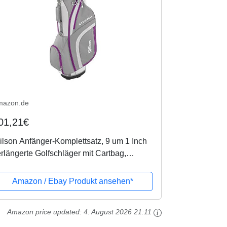
mazon.de
01,21€
lson Anfänger-Komplettsatz, 9 um 1 Inch
rlängerte Golfschläger mit Cartbag,
amen, Rechtshand, Stretch XL,
eiß/grau/violett, WGG157555
Amazon / Ebay Produkt ansehen*
Amazon price updated:
4. August 2026 21:11