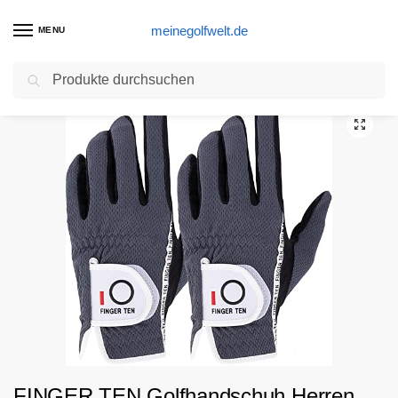
meinegolfwelt.de
MENU
Suchen
Start
Golfhandschuhe Produkte
FINGER TEN Golfhandschuh Herren Linke Hand Rechte 2 Stück (Not Paar) Allwetter Mikrofaser Rain Grip Golf Handschuh Links Rechts Grau Schwarz Grün Weicher Komfort Passform Größe Grau M/L Linken Hand
/
/
FINGER TEN Golfhandschuh Herren