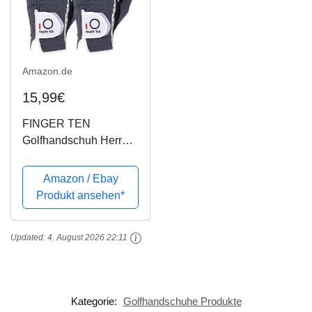
Amazon.de
15,99€
FINGER TEN
Golfhandschuh Herren
Linke Hand Rechte 2
Stück (Not Paar)
Amazon / Ebay
Allwetter Mikrofaser
Produkt ansehen*
Rain Grip Golf
Handschuh Links
Updated:
4. August 2026 22:11
Rechts Grau Schwarz
Grün Weicher...
Kategorie:
Golfhandschuhe Produkte