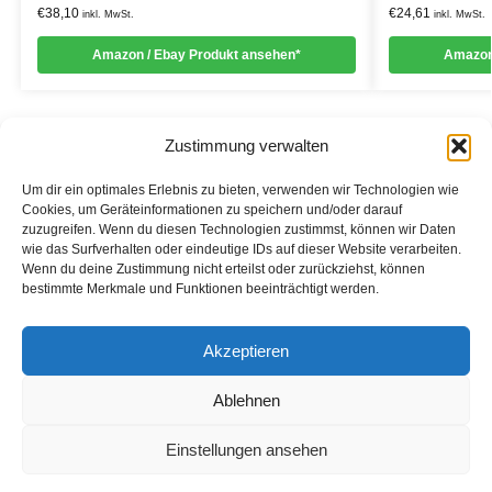
€
38,10
€
24,61
inkl. MwSt.
inkl. MwSt.
Amazon / Ebay Produkt ansehen*
Amazon
Zustimmung verwalten
Um dir ein optimales Erlebnis zu bieten, verwenden wir Technologien wie
Cookies, um Geräteinformationen zu speichern und/oder darauf
zuzugreifen. Wenn du diesen Technologien zustimmst, können wir Daten
Informationen
wie das Surfverhalten oder eindeutige IDs auf dieser Website verarbeiten.
Wenn du deine Zustimmung nicht erteilst oder zurückziehst, können
Datenschutzerklärung
bestimmte Merkmale und Funktionen beeinträchtigt werden.
Cookie-Richtlinie (EU)
Akzeptieren
Impressum
Ablehnen
*Als Affiliate- und -Ebay/Amazon-Partner verdiene ich an
qualifizierten Käufen.
Einstellungen ansehen
2023 – Alle Rechte vorbehalten.