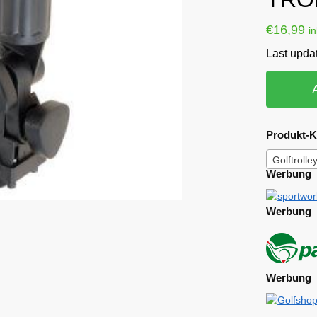
€
16,99
i
Last upda
Produkt-K
Golftroll
Werbung
Werbung
Werbung