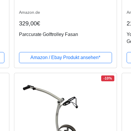
Amazon.de
A
329,00€
2
Parccurate Golftrolley Fasan
Yo
Go
.
Vo
Re
Amazon / Ebay Produkt ansehen*
-10%