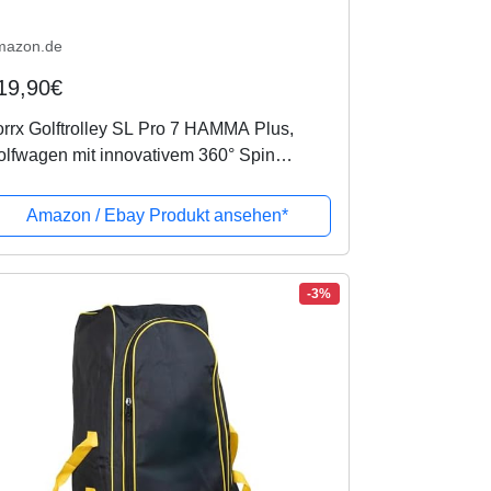
mazon.de
19,90€
rrx Golftrolley SL Pro 7 HAMMA Plus,
lfwagen mit innovativem 360° Spin
rderrad (frei 360° gelagert), Aktion: inkl.
genschirmhalter & Tees (grün/weiß)
Amazon / Ebay Produkt ansehen*
-3%