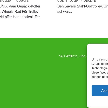
ROLLEY PRODUKTE
GOLFTROLLEY PRODUKTE
NIX Paar Gepäck-Koffer
Ben Sayers Stahl-Golftrolley, Un
z Wheels Rad Für Trolley
schwarz.
kkoffer Hartschalenk ffer
*Als Affiliate- und -Ebay/Amazo
Um dir ein o
Geräteinfor
Technologien
dieser Websi
können best
Akz