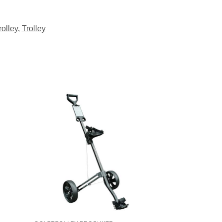
rolley
,
Trolley