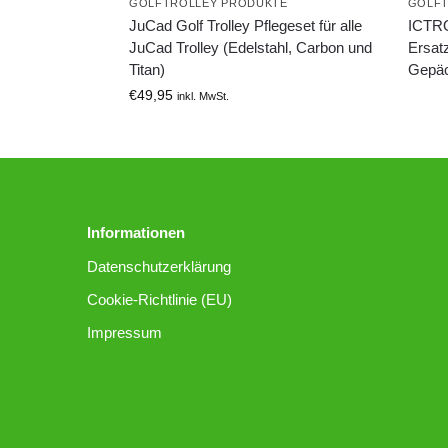
GOLFTROLLEY PRODUKTE
GOLFT
JuCad Golf Trolley Pflegeset für alle
ICTRO
JuCad Trolley (Edelstahl, Carbon und
Ersat
Titan)
Gepäc
€
49,95
inkl. MwSt.
Informationen
Datenschutzerklärung
Cookie-Richtlinie (EU)
Impressum