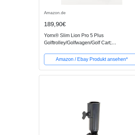
Amazon.de
189,90€
Yorrx® Slim Lion Pro 5 Plus
Golftrolley/Golfwagen/Golf Cart;
inkl.Regenschirmhalter, Mattentee & 3xStk
Babe8 Golfballset (Limited Edition)
Amazon / Ebay Produkt ansehen*