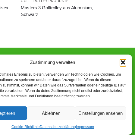
GOLFTROLLEY PRODUKTE
isex,
Masters 3 Golftrolley aus Aluminium,
Schwarz
Zustimmung verwalten
n-Partner verdiene ich an qualifizierten Käufen.
ptimales Erlebnis zu bieten, verwenden wir Technologien wie Cookies, um
mationen zu speichern und/oder darauf zuzugreifen. Wenn du diesen
 zustimmst, können wir Daten wie das Surfverhalten oder eindeutige IDs auf
te verarbeiten. Wenn du deine Zustimmung nicht erteilst oder zurückziehst,
immte Merkmale und Funktionen beeinträchtigt werden.
eptieren
Ablehnen
Einstellungen ansehen
2023 – Alle Rechte vorbehalten.
Cookie-Richtlinie
Datenschutzerklärung
Impressum