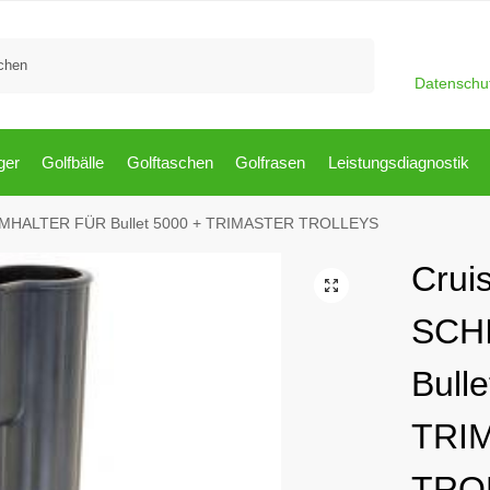
Suchen
Datenschu
ger
Golfbälle
Golftaschen
Golfrasen
Leistungsdiagnostik
IRMHALTER FÜR Bullet 5000 + TRIMASTER TROLLEYS
Cruis
SCH
Bull
TRI
TRO