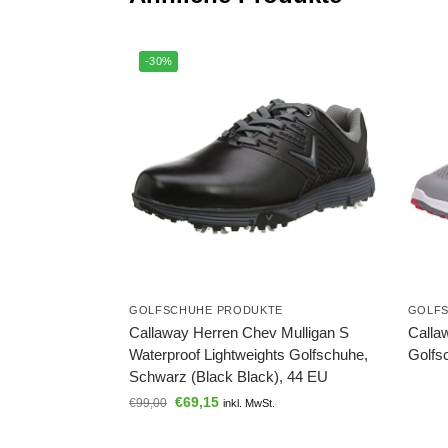
-30%
GOLFSCHUHE PRODUKTE
GOLF
Callaway Herren Chev Mulligan S
Calla
Waterproof Lightweights Golfschuhe,
Golfs
Schwarz (Black Black), 44 EU
€
69,15
€
99,00
inkl. MwSt.