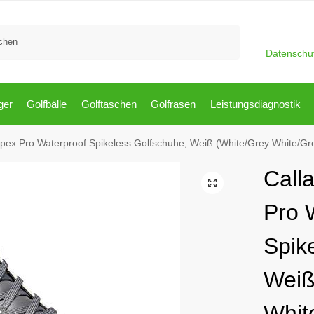
Suchen
Datenschu
ger
Golfbälle
Golftaschen
Golfrasen
Leistungsdiagnostik
pex Pro Waterproof Spikeless Golfschuhe, Weiß (White/Grey White/Gr
Call
Pro 
Spik
Weiß
Whit