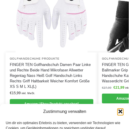
GOLFHANDSCHUHE PRODUKTE
GOLFHANDSCHU
FINGER TEN Golfhandschuh Damen Paar Linke
FINGER TEN Gol
und Rechte Beide Hand Mikrofaser Allwetter
Ballmarker Grip
Regentag Nass Heiß Golf Handschuh Links
Handschuhe Kal
Rechts Griff Haltbarkeit Weicher Komfort Größe
Wasserdicht Gr
XS S M L XL(L)
€
21,99
€
27,99
ink
€
15,99
inkl. MwSt.
Amazon
Amazon / Ebay Produkt ansehen*
Zustimmung verwalten
Um dir ein optimales Erlebnis zu bieten, verwenden wir Technologien wie
Cookies, um Geräteinformationen zu speichern und/oder darauf