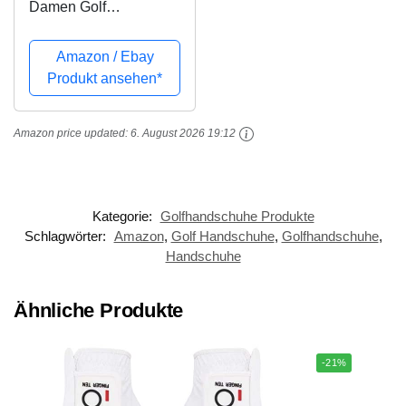
Damen Golf
Handschuh Glove pink
- Grip-Patch, Cabretta-
Amazon / Ebay
Leder - maximale
Produkt ansehen*
Qualität - Handarbeit
(S, Rechts
Amazon price updated:
6. August 2026 19:12
(Linkshänder))
Kategorie:
Golfhandschuhe Produkte
Schlagwörter:
Amazon
,
Golf Handschuhe
,
Golfhandschuhe
,
Handschuhe
Ähnliche Produkte
-21%