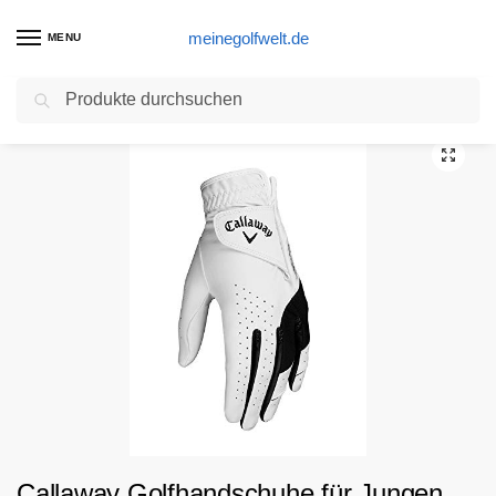
meinegolfwelt.de
MENU
Suchen
Start
Golfhandschuhe Produkte
Callaway Golfhandschuhe für Jungen, Größe M, Weiß
/
/
Callaway Golfhandschuhe für Jungen,