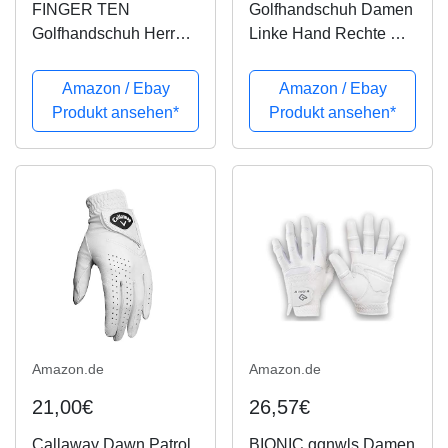
FINGER TEN
Golfhandschuh Damen
Golfhandschuh Herren
Linke Hand Rechte Mit
Linke Hand Rechte Mit
Ball Marker 2
Ball Marker 2
Stück（Not Paar）
Amazon / Ebay
Amazon / Ebay
Stück（Not Paar）
Allwetter Leder Griff
Produkt ansehen*
Produkt ansehen*
Allwetter Leder Griff
Golf Handschuh Links
Golf Handschuh Links
Rechts Weicher
Rechts Weicher
Komfort Passform
Komfort...
Größe S M...
Amazon.de
Amazon.de
21,00€
26,57€
Callaway Dawn Patrol
BIONIC ggnwls Damen