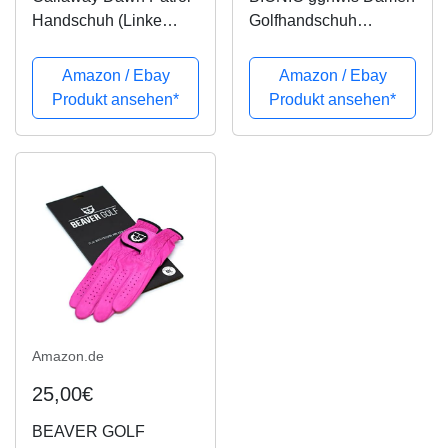
Handschuh (Linke
Golfhandschuh
Hand, groß, Damen),
StableGrip mit
Weiß
natürliche Passform
Amazon / Ebay
Amazon / Ebay
Golf Handschuh, Linke
Produkt ansehen*
Produkt ansehen*
Hand, klein
Amazon.de
25,00€
BEAVER GOLF