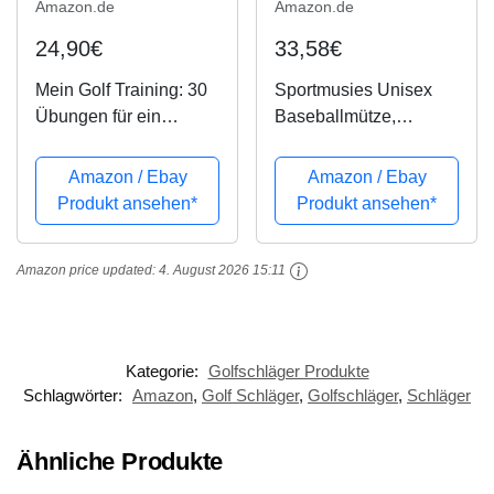
Amazon.de
Amazon.de
24,90€
33,58€
Mein Golf Training: 30
Sportmusies Unisex
Übungen für ein
Baseballmütze,
effektives Training |
gewaschener
Booklet mit Drills für
Baumwoll-Twill,
Amazon / Ebay
Amazon / Ebay
das Golf-Bag
niedriges Profil,
Produkt ansehen*
Produkt ansehen*
verstellbar, für Laufen
und Golfschläger,
Amazon price updated:
4. August 2026 15:11
Herren, Schwarz,
Einheitsgröße
Kategorie:
Golfschläger Produkte
Schlagwörter:
Amazon
,
Golf Schläger
,
Golfschläger
,
Schläger
Ähnliche Produkte