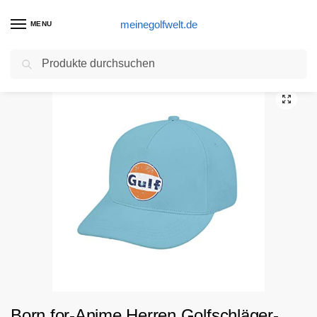
meinegolfwelt.de
MENU
Suchen
Start
Golfschläger Produkte
Born for-Anime Herren Golfschläger-Hut, Retro-Baseballmütze, modisch, verstellbar, Orange/Blau, Unisex, weiß, Adult Printing bended Rubber
/
/
Born for-Anime Herren Golfschläger-