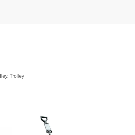
lley
,
Trolley