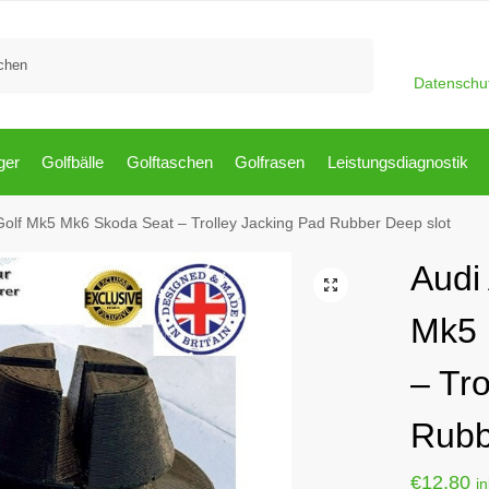
Suchen
Datenschu
ger
Golfbälle
Golftaschen
Golfrasen
Leistungsdiagnostik
olf Mk5 Mk6 Skoda Seat – Trolley Jacking Pad Rubber Deep slot
Audi
Mk5 
– Tr
Rubb
€
12,80
i