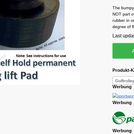
The bumpy s
NOT part of
rubber in or
degree of fle
Last upda
Produkt-K
Golftroll
Werbung
Werbung
Werbung